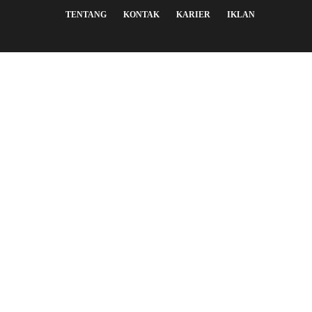
TENTANG
KONTAK
KARIER
IKLAN
Sign In
The password must have a minimum of 8 characters of numbers
and letters, contain at least 1 capital letter